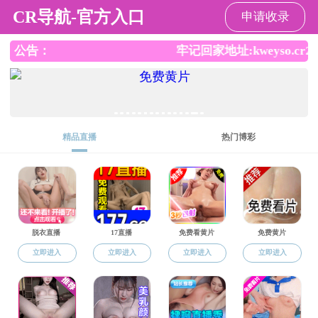
裸聊app
裸聊app 要闻
凝心聚力谋发展，蓄势赋能创新篇——裸聊app 召开2024年度总结暨表彰大会
2025-01-10
荣休不负芳华，尊师赓续初心 —裸聊app 举办离退休教师蛇年新春团拜会
2025-01-10
新闻｜裸聊app 信息与通信工程、电子科学与技术完成学位授权点合格自评估会
2024-12-26