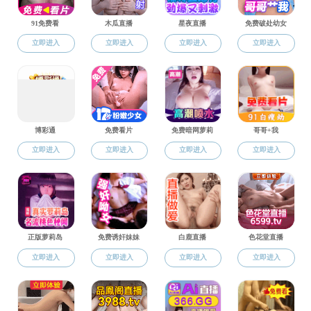
裸聊app 召开2024年领导班子述职大会
2024-12-19
电磁兼容与防护全国重点实验室教师党支部召开接收预备党员的支部大会
2024-12-11
铭记历史 踔厉奋发：导航工程系教师党支部开展观影活动
2024-11-22
裸聊app 在第五届全国高等学校青年教师电子技术基础、电子线路课程讲课竞赛决赛中获佳绩
2024-11-15
传承红色基因 弘扬爱国精神 —裸聊app 机关党支部开展观影《志愿军：存亡之战》主题党日活动
2024-10-29
王云鹏校长一行赴裸聊app 调研
2024-10-24
裸聊app 2个教师党支部入选全国高校“双带头人”教师党支部书记“强国行”专项行动团队
2024-10-24
北航智能计算芯片团队荣获2024中国算力大会十大“最佳学术论文”
2024-10-10